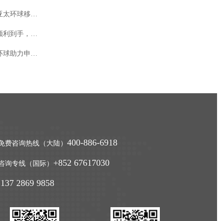
不是准备一笔“移民费”交给官方就可以完
土耳其投资移民案例2025亚太环球移民机构
成。
加拿大移民顾问公司怎么挑？专业资质与服务对比
喜讯！土耳其客户获批函顺利到手，土耳其护照办理选亚太环球
想找加拿大移民顾问公司，最先看的不应是
年后希腊移民热潮：亚太环球助力申请人开启欧洲新生活
广告里的成功案例，而是具体给你服务的人
有没有加拿大官方认可的代表资格。...
400-886-6918
免费咨询热线（大陆）
+852 67617030
咨询专线（国际）
 137 2869 9858