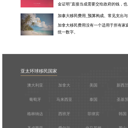
金证明”直接当成需要交给政府的钱，也
人只看到一两千加元的申请费，就认...
加
加拿大移民费用没有一个适用于所有家
统一数字。
亚太环球移民国家
澳大利亚
加拿大
美国
新西
葡萄牙
马来西亚
泰国
圣基
格林纳达
西班牙
菲律宾
韩国