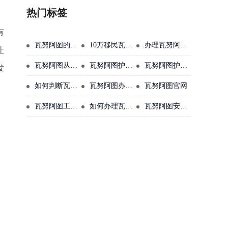
热门标签
有
瓦努阿图的主要经济支柱是什么
10万移民瓦努阿图
办理瓦努阿图护照还是中国人吗
让
瓦努阿图从中国怎么去
瓦努阿图护照可以在柬埔寨ABA银行开户吗
瓦努阿图护照含金量
发
如何判断瓦努阿图护照真伪
瓦努阿图办理需要多少钱人民币
瓦努阿图官网
瓦努阿图工签价格
如何办理瓦努阿图护照
瓦努阿图安全吗