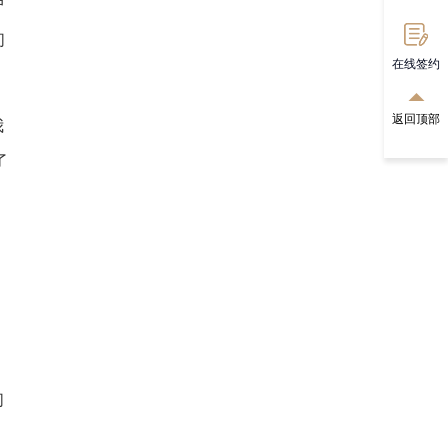
户
们
在线签约
返回顶部
我
了
们