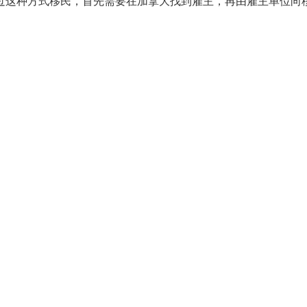
过这种方式移民，首先需要在加拿大找到雇主，再由雇主单位向
。