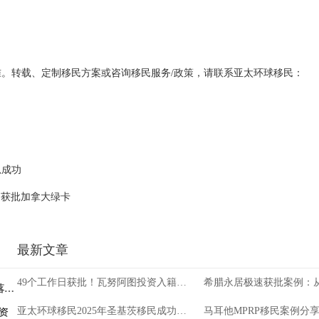
。转载、定制移民方案或咨询移民服务/政策，请联系亚太环球移民：
总成功
功获批加拿大绿卡
最新文章
49个工作日获批！瓦努阿图投资入籍最新成功案例分享
移民加拿大的费用是多少？从申请费到落地成本，钱主要花在哪里
移民加拿大费用_容易忽略的费用也要提前考虑
亚太环球移民2025年圣基茨移民成功案例分享
资
移民加拿大的费用，最容易算错的地方不是