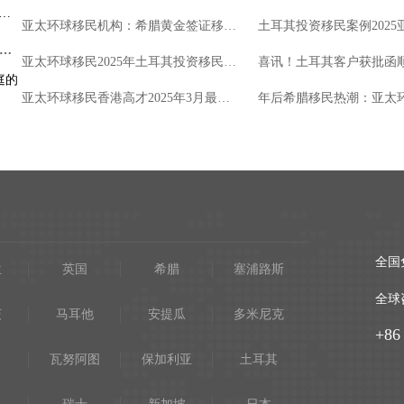
有
政府申请费，而是那些没有集中出现在缴费
亚太环球移民机构：希腊黄金签证移民案例分享
页面、却会在准备材料和落地阶段不...
拿大移民费用_预算构成、常见支出与准备重点
加拿大移民条件_不同背景申请人的关注重点
亚太环球移民2025年土耳其投资移民案例
庭的
加拿大移民条件不是一张所有人通用的表
亚太环球移民香港高才2025年3月最新案例分享
格。
全国
兰
英国
希腊
塞浦路斯
全球
茨
马耳他
安提瓜
多米尼克
+86
瓦努阿图
保加利亚
土耳其