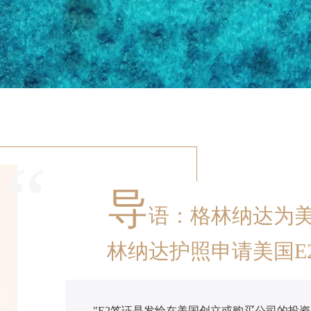
“
导
语：格林纳达为美
林纳达护照申请美国E
"E2签证是发给在美国创立或购买公司的投