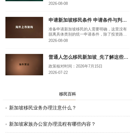
其实这几者有着明确的法律区别，比如永久居
2026-08-08
民并不会自动获得新加坡护照。理清这些基础
概念，再去关注费用、周期等细节，才能避开
过时信息，更高效地规划移民路径。
申请新加坡移民条件 申请条件与判断方法
准备申请新加坡移民的人需要明确，这里没有
脱离具体类别的统一申请条件，除了投资路
径，专业人才、家庭团聚等都是独立的申请方
2026-08-08
向，是否适合不能只看预算，得结合个人经
历、家庭结构和实际需求综合判断，同时还要
理清不同身份类型的差异、新旧规则的分界，
普通人怎么移民新加坡_先了解这些基础问题
以及申请全流程里的各项细节，才能做出靠谱
的规划。
政策核对时间：2026年7月15日
2026-07-22
移民百科
新加坡移民业务办理注意什么？
新加坡家族办公室办理流程有哪些内容？