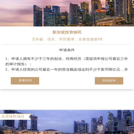
新加坡投资移民
无年龄、语言、学历要求，全家直接拿PR
申请条件
1、申请人拥有不少于三年的创业、经商经历（需提供申报公司最近三年
的审计报告）；
2、申请人经营的公司最近一年的营业额必须达到不少于新币两亿元，并
且最近三年的年均营业额必须达到不少于新币两亿元；
3、申请人需持股30%以上（若公司是上市公司，申请人必须是最大个人
查看详情
在线咨询
股东之一）；
4、公司所属行业必须满足新加坡移民局指定行业列表；
5、投资要求：获得原则批复后，至少投资250万新币在新加坡政府批准
投资的“全球商业投资者计划基金”，投资期限5年；
6、配偶及21周岁以下未婚子女可随行（男性孩童作为附属申请人满18岁
需要在新加坡服兵役、满16岁要在国防部登记信息）；
永居移民项目
7、体检合格、无犯罪记录。