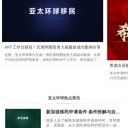
49个工作日获批！瓦努阿图投资入籍最新成功案例分享
近期，亚太环球再次完成一例瓦努阿图投资入籍成功案例，从客
户付款启动到护照签发，全程仅用时49个工作日，再次验证了瓦
努阿图项目在审批效率方面的突出优势。根据本次案例时间线显
希腊永居
示，客户于2026年3月23日完成付款并正式启动背景调查。经过
本次申请时间
资料审核及尽职调查后，项目于2026年4月20日顺利获得瓦努阿
23日完成房
图投资促进局（AIP）原则性批准函。随后，客户于5月13日取
月18日登陆
得公民证书，5月21日完成出生纸及身份证件签发，并于5月28日
正式领取瓦努阿图护照，整个流程高效顺畅。
亚太环球热点资讯
新加坡移民申请条件 条件拆解与自查思路
很多人在了解新加坡移民申请条件时，常把签
证、居留权、永久居民身份和护照混为一谈，