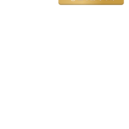
亚太环球移民国家
澳大利亚
加拿大
美国
新西兰
英国
希腊
塞浦路斯
葡萄牙
马来西亚
泰国
圣基茨
马耳他
安提瓜
多米尼克
格林纳达
西班牙
菲律宾
韩国
瓦努阿图
保加利亚
土耳其
圣卢西亚
爱尔兰
北马其顿
黑山
瑞士
新加坡
日本
塞舌尔
克罗地亚