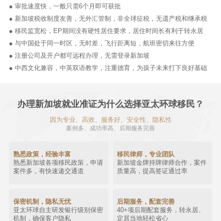
● 审批速度快，一般只需6个月即可获批
● 新加坡税收制度友善，无外汇管制，非全球征税，无遗产税和继承税
● 移民监宽松，EP期间没有硬性居住要求，居住时间长有利于转永居
● 与中国处于同一时区，无时差，飞行距离短，航班密切来往方便
● 注册公司及开户都可远程办理，无需登录新加坡
● 中西文化兼容，中英双语教学，注重德育，为孩子未来打下良好基础
办理新加坡就业准证为什么选择亚太环球移民？
因为专业、高效、服务好、安全性、隐私性
案例多、成功率高、后期服务完善
熟悉政策，经验丰富
移民律师，专业团队
熟悉新加坡各项移民政策，申请
新加坡金牌持牌律师合作，案件
案件多，有快速递交通道
质量高，提高签证通过率
保密机制，隐私无忧
后期服务，配套完善
亚太环球自主研发银行级别保密
40+项后期配套服务，转永居、
机制，确保客户隐私
定居当地轻松省心