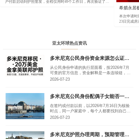
户付款启动到护照签发，全程仅用时49个工作日，再次验证了瓦
努阿图项目在审批效率方面的突出优势。根据本次案例时间线显
希腊永居
示，客户于2026年3月23日完成付款并正式启动背景调查。经过
本次申请时间
资料审核及尽职调查后，项目于2026年4月20日顺利获得瓦努阿
23日完成房
图投资促进局（AIP）原则性批准函。随后，客户于5月13日取
月18日登陆
得公民证书，5月21日完成出生纸及身份证件签发，并于5月28日
正式领取瓦努阿图护照，整个流程高效顺畅。
亚太环球热点资讯
多米尼克公民身份资金来源怎么证明，模板哪里找？
从公民身份申请的执行层面看，按2026年7月
可查的官方信息，资金解释是一条连续链，而
不是一张模板。较准确的表述是：资金来源说
2026-07-23
明要回答款项怎样形成、如何进入现有账户、
经何路径用于投资。单张余额证明只能显示某
一时点的金额。多米尼克主申请人应年满18
多米尼克公民身份配偶子女能否一起申请，这些细节要注意
岁，并能够说明身份、家庭、履历与投资款安
排。达到金额门槛只是受理条件之一，不代表
在签约或付款以前，以2026年7月16日为核验
主管机构已经作出结果判断。为了让“资金来源
时点，同一户家庭中，每个人都要找到自己的
怎么证明 模板哪里找”可用于决策，后文同时列
法定位置。结合现行规则，答案是：配偶、子
2026-07-23
出一般规则与需要个别确认的事项。
女和父母能否同行申请，应按多米尼克现行受
养人定义逐位判断。亲属关系真实，只能证明
关系本身，不宜自动证明项目资格。近期CBIU
多米尼克护照办理周期，预期管理指南
家庭指南确认，可纳入的成员包括合法配偶、