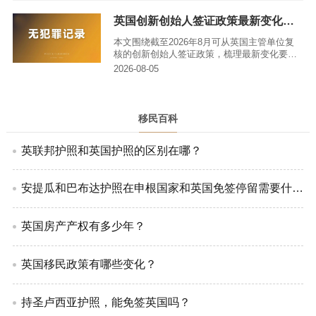
险及后续审查要点，不能一概而论，避免因路
线误判导致时间和预算浪费。
英国创新创始人签证政策最新变化指南｜亚太环球移民
本文围绕截至2026年8月可从英国主管单位复
核的创新创始人签证政策，梳理最新变化要
点，同时讲解如何准确查证规则、拆解潜在风
2026-08-05
险、准备符合要求的申请材料，帮助申请人理
清从签证申请到永居入籍的全流程逻辑。
移民百科
英联邦护照和英国护照的区别在哪？
安提瓜和巴布达护照在申根国家和英国免签停留需要什么条件?
英国房产产权有多少年？
英国移民政策有哪些变化？
持圣卢西亚护照，能免签英国吗？