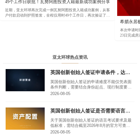
49个工作日获批！瓦努阿图投资入籍最新成功案例分享
近期，亚太环球再次完成一例瓦努阿图投资入籍成功案例，从客
户付款启动到护照签发，全程仅用时49个工作日，再次验证了瓦
努阿图项目在审批效率方面的突出优势。根据本次案例时间线显
希腊永居
示，客户于2026年3月23日完成付款并正式启动背景调查。经过
本次申请时间
资料审核及尽职调查后，项目于2026年4月20日顺利获得瓦努阿
23日完成房
图投资促进局（AIP）原则性批准函。随后，客户于5月13日取
月18日登陆
得公民证书，5月21日完成出生纸及身份证件签发，并于5月28日
正式领取瓦努阿图护照，整个流程高效顺畅。
亚太环球热点资讯
英国创新创始人签证申请条件，达标难不难？
英国创新创始人签证的申请难度不能仅凭表面
条件判断，需要结合身份起点、现行制度要
求、证据链准备能力以及长期履行规划等多维
2026-08-05
度综合评估。这项签证并非直接发放英国护
照，而是以获认可的创新商业项目为基础的创
业居留路径，申请人需先取得有限期签证，满
英国创新创始人签证是否需要语言考试，最低要求是什么
足独立经营条件后可申请永久居留，再按身份
制度考虑入籍，全程需避开类别混淆、证据不
关于英国创新创始人签证的语言考试要求及最
足、流程误判等常见误区。
低标准，需结合截至2026年8月的官方可查制
度，按首次申请、永久居留、入籍三个不同身
2026-08-05
份阶段逐一梳理，同时明确豁免情形、实操风