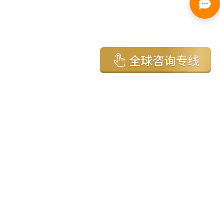
亚太环球移民国家
澳大利亚
加拿大
美国
新西兰
英国
希腊
塞浦路斯
葡萄牙
马来西亚
泰国
圣基茨
马耳他
安提瓜
多米尼克
格林纳达
西班牙
菲律宾
韩国
瓦努阿图
保加利亚