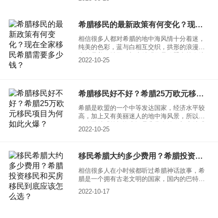
要求最低的。
希腊移民的最新政策有何变化？现在全家移民希腊需要多少钱？
相信很多人都对希腊的地中海风情十分着迷，
纯美的色彩，蓝与白相互交织，拱形的浪漫，
真的是美不胜收。加上希腊又是欧盟中等发达
2022-10-25
国家，拥有较好的经济水平和生活条件，所以
吸引了很多的投资移民者。很多人都在问希腊
移民的最新政策有何变化，以及现在全家移民
希腊需要多少钱，下面就给大家具体介绍一
希腊移民好不好？希腊25万欧元移民项目为何如此火爆？
下。
希腊是欧盟的一个中等发达国家，经济水平较
高，加上又有美丽迷人的地中海风景，所以想
要移民希腊的投资者还是非常多的，加上希腊
2022-10-25
政府推出了25万欧元房产移民项目，更是让移
民希腊的热度进一步高涨。很多人都在问希腊
移民好不好？这个就需要了解一下希腊移民有
移民希腊大约多少费用？希腊投资移民和买房移民到底应该怎么选？
哪些优势。
相信很多人在小时候都听过希腊神话故事，希
腊是一个拥有古老文明的国家，国内的巴特农
神庙更是著名的景点，很多高净值人群想通过
2022-10-17
移民希腊获得欧洲公民的身份。移民希腊大约
多少费用？希腊投资移民和买房移民到底应该
怎么选？下面让小编来为大家进行详细的解