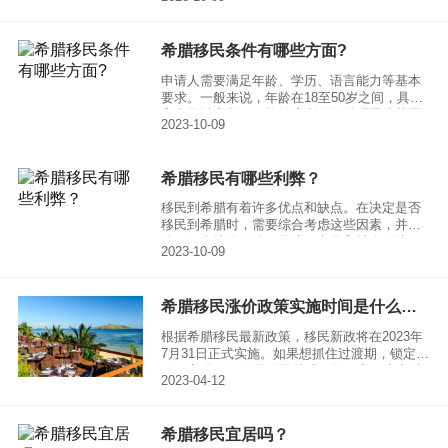
希腊移民条件有哪些方面?
申请人需要满足年龄、学历、语言能力等基本
要求。一般来说，年龄在18至50岁之间，具有
高中及以上学历，能够流利使用希腊语或英语
2023-10-09
的人都有资格申请希腊移民。
希腊移民有哪些利弊？
移民到希腊有着许多优点和缺点。在决定是否
移民到希腊时，需要综合考虑这些因素，并充
分了解当地的政治、经济、文化和社会环境
2023-10-09
等。
希腊移民涨价政策实施时间是什么时候？
根据希腊移民最新政策，移民新政将在2023年
7月31日正式实施。如果想抓住过渡期，锁定旧
政，实现25万欧元移民希腊，那一定要注意以
2023-04-12
下两点： ①选择开发商100%持有的项目，并
在2023年7月31日前签署预订协议，且缴纳
10%的房款（房产预订协议中需清楚注明），
希腊移民宜居吗？
并提供付款凭证。