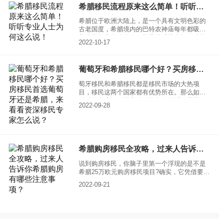
答。
希腊移民流程原来这么简单！听听专业人士为何这么说！
希腊位于欧洲大陆上，是一个具有文明色彩的
古老国度，希腊境内的巴特农神庙每年都吸引
着大批游客前往游览，并且希腊境内拥有独特
2022-10-17
的地中海气候，风景宜人，气候适宜，每年都
有很多高净值人群全网度假。还有很多人选择
移民希腊，移民希腊的流程原来这么简单！听
葡萄牙和希腊移民哪个好？买房移民首选葡萄牙还是希腊，来看看资深移民专家怎么说？
听专业人士为何这么说！
萄牙移民和希腊移民都是移民市场的大热项
目，移民这两个国家都有优势所在。那么如果
同时符合这两个国家的移民条件的话，葡萄牙
2022-09-28
移民和希腊移民哪个好？买房移民首选葡萄牙
还是希腊？让我们一定来看看资深移民专家怎
么说？
希腊购房移民全攻略，过来人告诉你希腊购房有哪些注意事项？
说到购房移民，你脑子里第一个浮现的是不是
希腊25万欧元购房移民项目?确实，它凭借要求
简单、优势众多成为了很多移民人士的首选。
2022-09-21
今天，我们就一起看一下希腊购房移民的全攻
略吧!