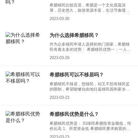
希腊移民比较宜居，希腊是一个文化底蕴深
厚，历史悠久，旅游资源丰富，生活节奏缓
慢，适合养老的国度。在这里，也经常可以看
2023-03-30
到熟悉的华人面孔。辛苦半生积攒了一些财富
的中国人移民希腊后，有的喜欢在海边漫步；
有的则闲不下来，开了自己的小餐馆、咖啡
为什么选择希腊移民？
店，经营小本生意。总之，他们都过着自己理
想的生活，相当惬意。
作为众多移民申请人选择的热门国家，希腊移
民有着太多的优势： 希腊移民优势一：一人申
请，三代移民 希腊购房移民最大的好处就是就
2023-03-29
是一人申请，三代都可获得希腊永居卡。
希腊移民可以不移居吗？
希腊移民不移居，想移民，却又不想有移民监
的限制，希望能够自由地往返移民国和家乡。
那当仁不让要选希腊。希腊移民无移民监，一
2023-03-23
年365天都不去希腊都没关系。移民局只要求在
拿到居留卡前登陆一次就够了，而且可以一次
性拿到五年的永居卡，之后只需五年更换一次
希腊移民优势是什么？
即可。
希腊移民优势是： 01移民希腊投资金额低，性
价比高 1、所需资金低 希腊移民要求购置的房
产价格仅为25万欧元，是所有购房移民国家中
2023-03-23