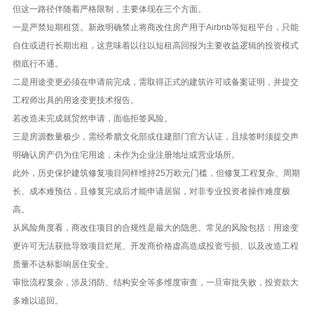
但这一路径伴随着严格限制，主要体现在三个方面。
一是严禁短期租赁。新政明确禁止将商改住房产用于Airbnb等短租平台，只能
自住或进行长期出租，这意味着以往以短租高回报为主要收益逻辑的投资模式
彻底行不通。
二是用途变更必须在申请前完成，需取得正式的建筑许可或备案证明，并提交
工程师出具的用途变更技术报告。
若改造未完成就贸然申请，面临拒签风险。
三是房源数量极少，需经希腊文化部或住建部门官方认证，且续签时须提交声
明确认房产仍为住宅用途，未作为企业注册地址或营业场所。
此外，历史保护建筑修复项目同样维持25万欧元门槛，但修复工程复杂、周期
长、成本难预估，且修复完成后才能申请居留，对非专业投资者操作难度极
高。
从风险角度看，商改住项目的合规性是最大的隐患。常见的风险包括：用途变
更许可无法获批导致项目烂尾、开发商价格虚高造成投资亏损、以及改造工程
质量不达标影响居住安全。
审批流程复杂，涉及消防、结构安全等多维度审查，一旦审批失败，投资款大
多难以追回。