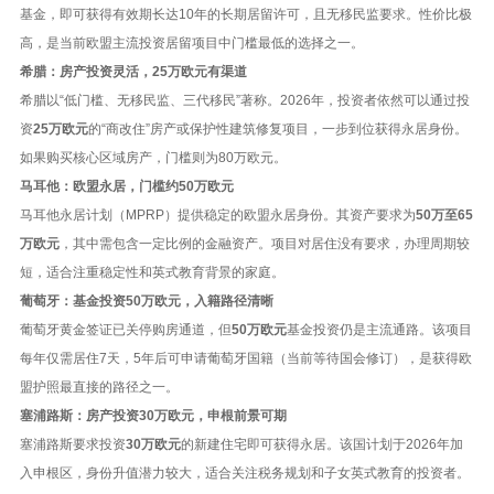
基金，即可获得有效期长达10年的长期居留许可，且无移民监要求。性价比极
高，是当前欧盟主流投资居留项目中门槛最低的选择之一。
希腊：房产投资灵活，25万欧元有渠道
希腊以“低门槛、无移民监、三代移民”著称。2026年，投资者依然可以通过投
资
25万欧元
的“商改住”房产或保护性建筑修复项目，一步到位获得永居身份。
如果购买核心区域房产，门槛则为80万欧元。
马耳他：欧盟永居，门槛约50万欧元
马耳他永居计划（MPRP）提供稳定的欧盟永居身份。其资产要求为
50万至65
万欧元
，其中需包含一定比例的金融资产。项目对居住没有要求，办理周期较
短，适合注重稳定性和英式教育背景的家庭。
葡萄牙：基金投资50万欧元，入籍路径清晰
葡萄牙黄金签证已关停购房通道，但
50万欧元
基金投资仍是主流通路。该项目
每年仅需居住7天，5年后可申请葡萄牙国籍（当前等待国会修订），是获得欧
盟护照最直接的路径之一。
塞浦路斯：房产投资30万欧元，申根前景可期
塞浦路斯要求投资
30万欧元
的新建住宅即可获得永居。该国计划于2026年加
入申根区，身份升值潜力较大，适合关注税务规划和子女英式教育的投资者。