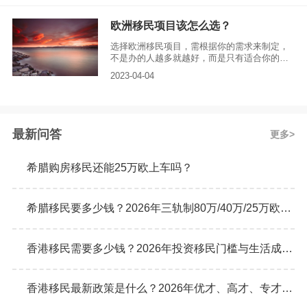
说希腊、爱尔兰，没有语言学历背景，要求审
批时间也快，这是排期长的移民国家无法比
欧洲移民项目该怎么选？
的。 二、相比于传统移民国家，欧洲大部分都
是没有移民监的，不仅免签100多个国家，还能
选择欧洲移民项目，需根据你的需求来制定，
在欧盟境内自由畅行，同时子女也能接受优质
不是办的人越多就越好，而是只有适合你的才
的欧洲教育，享受当地的社会福利。
是好的 第一，对买房投资情有独钟，可选希腊
2023-04-04
买房移民项目。
最新问答
更多
希腊购房移民还能25万欧上车吗？
希腊移民要多少钱？2026年三轨制80万/40万/25万欧元购房门槛详解
香港移民需要多少钱？2026年投资移民门槛与生活成本真实预算
香港移民最新政策是什么？2026年优才、高才、专才计划申请条件全解析