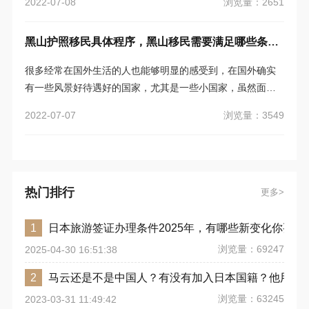
浏览量：2651
2022-07-08
多的医疗福利以及税收福利，一起来了解一下，黑山护照移
民怎么样，黑山有哪些好的城市可以选择？
黑山护照移民具体程序，黑山移民需要满足哪些条件？
很多经常在国外生活的人也能够明显的感受到，在国外确实
有一些风景好待遇好的国家，尤其是一些小国家，虽然面积
小，但人们的生活却是特别幸福的，每天的生活也没有太大
浏览量：3549
2022-07-07
的压力，还能够欣赏美丽的风景，自然是一件特别惬意的事
情，其中黑山就是一个很受移民者亲睐的小国，一起来了解
一下黑山护照移民具体程序以及黑山移民需要满足哪些条
件？
热门排行
更多
日本旅游签证办理条件2025年，有哪些新变化你要注
1
浏览量：69247
2025-04-30 16:51:38
马云还是不是中国人？有没有加入日本国籍？他用了
2
浏览量：63245
2023-03-31 11:49:42