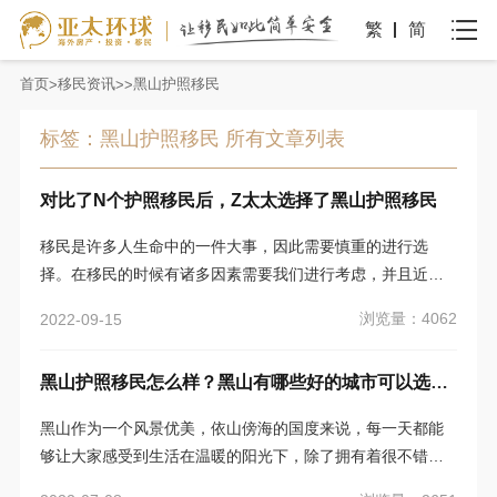
繁
简
首页
移民资讯
黑山护照移民
标签：黑山护照移民 所有文章列表
对比了N个护照移民后，Z太太选择了黑山护照移民
移民是许多人生命中的一件大事，因此需要慎重的进行选
择。在移民的时候有诸多因素需要我们进行考虑，并且近几
年因为疫情的原因许多国家的移民政策也是一变再变，门槛
浏览量：4062
2022-09-15
忽高忽低。因此很多朋友在选择移民的时候都会选择黑山护
照移民。小编这里就有一个案例，Z太太对比了N个护照移民
黑山护照移民怎么样？黑山有哪些好的城市可以选择？
之后，选择了黑山护照移民，接下来为大家进行案例分析。
黑山作为一个风景优美，依山傍海的国度来说，每一天都能
够让大家感受到生活在温暖的阳光下，除了拥有着很不错的
自然环境以外，在这里也拥有这世界上最好的服务，享受更