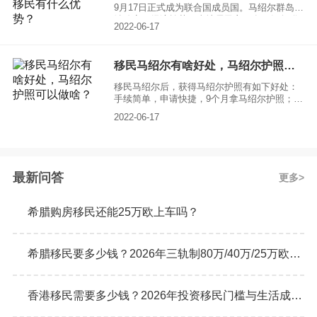
9月17日正式成为联合国成员国。马绍尔群岛政
治稳定，经济繁荣，当地居民主要有马绍尔群
2022-06-17
岛岛民、美国人、德国人、中国人，首都马朱
罗，官方语言为英语。与美国投资移民相比，
马绍尔移民有什么优势？
移民马绍尔有啥好处，马绍尔护照可以做啥？
移民马绍尔后，获得马绍尔护照有如下好处：
手续简单，申请快捷，9个月拿马绍尔护照；
拥有马绍尔护照可以在美国无限期居住生活；
2022-06-17
拥有马绍尔护照在美国境内享受美国绿卡持有
者同等待遇（自由工作、生活、学习）...
最新问答
更多
希腊购房移民还能25万欧上车吗？
希腊移民要多少钱？2026年三轨制80万/40万/25万欧元购房门槛详解
香港移民需要多少钱？2026年投资移民门槛与生活成本真实预算