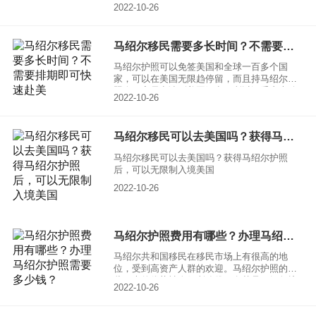
在投资这一方面可以花小钱办大事，其次，它
2022-10-26
们在福利待遇方面能够享受和欧美大国同等的
政策，因此这样的移民项目也在我国变得异常
火爆，马绍尔移民项目就是一个非常不错的项
马绍尔移民需要多长时间？不需要排期即可快速赴美
目，那么，2022马绍尔移民政策简介，为什么
马绍尔护照能简单，快速的赴美方式？
马绍尔护照可以免签美国和全球一百多个国
家，可以在美国无限趋停留，而且持马绍尔护
照会更容易申请到美国绿卡，所以深受广大移
2022-10-26
民人士的欢迎。特别是想要移民美国的人士，
由于申请美国绿卡门槛较高，不容易拿到，所
以可以先考虑申请马绍尔护照，再用马绍尔护
马绍尔移民可以去美国吗？获得马绍尔护照后，可以无限制入境美国
照申请美国绿卡就要容易许多
马绍尔移民可以去美国吗？获得马绍尔护照
后，可以无限制入境美国
2022-10-26
马绍尔护照费用有哪些？办理马绍尔护照需要多少钱？
马绍尔共和国移民在移民市场上有很高的地
位，受到高资产人群的欢迎。马绍尔护照的一
些巨大的优势被人们所称赞，尤其是马绍尔护
2022-10-26
照公民享有美国公民的同等权利，许多想要移
民美国的人群正是看中了这一点，才想要办理