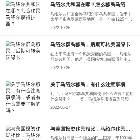
马绍尔护照。
马绍尔共和国在哪？怎么移民马绍尔获得护照？
马绍尔共和国全称马绍尔群岛共和国，位于中
太平洋密克罗尼西亚地区，是一个由1225个岛
礁组成的群岛国家，东南面的岛礁统称为日出
2022-10-26
群岛，西北面的岛礁统称为日落群岛，日出群
岛和日落群岛之间相隔约208公里。
马绍尔群岛移民，后期可转美国绿卡
在太平洋上有一个风景秀丽的岛国——马绍尔
群岛共和国。他是与美国结为自由联盟的主权
共和国，与中国北京存在四个小时时差。近年
2022-10-26
的移民大热风潮，马绍尔群岛共和国也成为了
一匹黑马，在重重老牌移民国家中脱颖而出。
下面小编就给大家介绍一下马绍尔移民，后期
关于马绍尔移民，有什么注意事项吗，或者有什么需要了解的吗？
可转美国绿卡的热点问题。
1、问：马绍尔群岛共和国使用什么语言？使用
什么货币？ 答：马绍尔常用语言为马绍尔
土语和英语。美元为流通货币。 2、问：
2022-06-17
马绍尔群岛共和国与北京时差多少时间？
答：马绍尔群岛比格林尼治时间早12 小时。比
北京时间早4 小时。
与美国投资移民相比，马绍尔移民有什么优势？
马绍尔群岛是一个独立的民主国家，于1991年