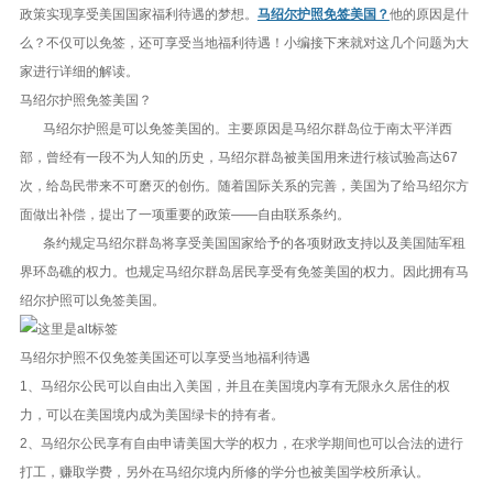
政策实现享受美国国家福利待遇的梦想。
马绍尔护照免签美国？
他的原因是什
么？不仅可以免签，还可享受当地福利待遇！小编接下来就对这几个问题为大
家进行详细的解读。
马绍尔护照免签美国？
马绍尔护照是可以免签美国的。主要原因是马绍尔群岛位于南太平洋西
部，曾经有一段不为人知的历史，马绍尔群岛被美国用来进行核试验高达67
次，给岛民带来不可磨灭的创伤。随着国际关系的完善，美国为了给马绍尔方
面做出补偿，提出了一项重要的政策——自由联系条约。
条约规定马绍尔群岛将享受美国国家给予的各项财政支持以及美国陆军租
界环岛礁的权力。也规定马绍尔群岛居民享受有免签美国的权力。因此拥有马
绍尔护照可以免签美国。
马绍尔护照不仅免签美国还可以享受当地福利待遇
1、马绍尔公民可以自由出入美国，并且在美国境内享有无限永久居住的权
力，可以在美国境内成为美国绿卡的持有者。
2、马绍尔公民享有自由申请美国大学的权力，在求学期间也可以合法的进行
打工，赚取学费，另外在马绍尔境内所修的学分也被美国学校所承认。