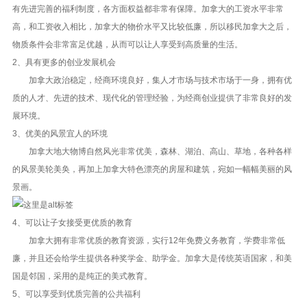
有先进完善的福利制度，各方面权益都非常有保障。加拿大的工资水平非常
高，和工资收入相比，加拿大的物价水平又比较低廉，所以移民加拿大之后，
物质条件会非常富足优越，从而可以让人享受到高质量的生活。
2、具有更多的创业发展机会
加拿大政治稳定，经商环境良好，集人才市场与技术市场于一身，拥有优
质的人才、先进的技术、现代化的管理经验，为经商创业提供了非常良好的发
展环境。
3、优美的风景宜人的环境
加拿大地大物博自然风光非常优美，森林、湖泊、高山、草地，各种各样
的风景美轮美奂，再加上加拿大特色漂亮的房屋和建筑，宛如一幅幅美丽的风
景画。
4、可以让子女接受更优质的教育
加拿大拥有非常优质的教育资源，实行12年免费义务教育，学费非常低
廉，并且还会给学生提供各种奖学金、助学金。加拿大是传统英语国家，和美
国是邻国，采用的是纯正的美式教育。
5、可以享受到优质完善的公共福利