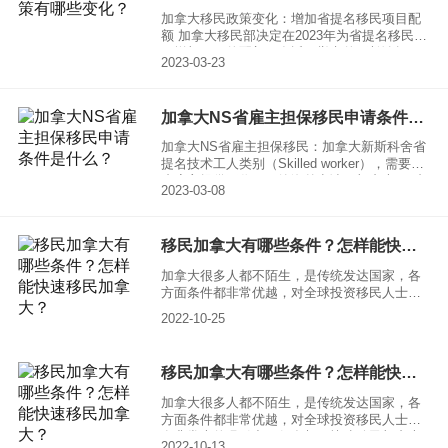
加拿大移民政策变化：增加省提名移民项目配
额 加拿大移民部决定在2023年为省提名移民项
目增加44%的配额。在近日举办的厅长论坛
2023-03-23
上，加拿大各省和地区的移民厅长讨论了增加
省/地区对经济移民选择的参与度，认为应增加
省/地区提名移民项目的拨款
加拿大NS省雇主担保移民申请条件是什么？
加拿大NS省雇主担保移民：加拿大新斯科舍省
提名技术工人类别（Skilled worker），需要新
省雇主提供工作offer给海外申请，加拿大NS省
2023-03-08
雇主担保移民申请条件是：
移民加拿大有哪些条件？怎样能快速移民加拿大？
加拿大很多人都不陌生，是传统发达国家，各
方面条件都非常优越，对全球投资移民人士具
有非常大的吸引力，很多想要快速移民加拿大
2022-10-25
的申请人都很想知道移民加拿大有哪些条件，
以及怎么才能快速移民加拿大。下面就给大家
具体介绍一下移民加拿大的申请提交和流程。
移民加拿大有哪些条件？怎样能快速移民加拿大？
加拿大很多人都不陌生，是传统发达国家，各
方面条件都非常优越，对全球投资移民人士具
有非常大的吸引力，很多想要快速移民加拿大
2022-10-13