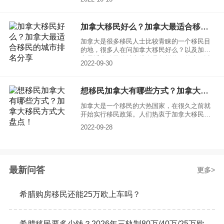
的申请人都很想知道移民加拿大有哪些条件，
以及怎么才能快速移民加拿大。下面就给大家
具体介绍一下移民加拿大的申请提交和流程。
加拿大移民好么？加拿大最适合移民的城市排名分享
加拿大是很多移民人士比较青睐的一个移民目
的地，很多人在问加拿大移民好么？以及加拿
大最适合移民的城市排名是怎样的？首先可以
2022-09-30
肯定的是，移民加拿大肯定是非常不错的，加
拿大作为一个高度发达的富裕国家，各方面的
条件都相当优越，自然环境非常优美宜人，空
想移民加拿大有哪些方式？加拿大移民方式大盘点！
气质量也非常好。移民加拿大之后会享受到各
种福利和便捷，生活品质和环境也将会得到进
加拿大是一个移民的大热国家，在很久之前就
一步提升。
开始实行移民政策。人们热衷于加拿大移民主
要有几个原因，一是加拿大有优美的自然风
2022-09-28
景，境内有美洲屋脊之称的落基山脉，还有漫
长的加州海岸线，二是加拿大社会秩序良好，
较为安定，适合生活，三是加拿大经济发达，
教育资源丰富。那么想移民加拿大有哪些方
式？让小编为大家进行加拿大移民方式大盘
最新问答
更多
点。
希腊购房移民还能25万欧上车吗？
希腊移民要多少钱？2026年三轨制80万/40万/25万欧元购房门槛详解