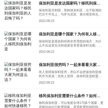
保加利亚是发达国家吗？移民到保加利亚的人后悔了吗？
利亚难吗？下面让小编来为大家进行保加利亚
移民条件汇总。
保加利亚共和国，简称保加利亚，位于欧洲的
巴尔干半岛上，与罗马尼亚、塞尔维亚和北马
其顿共和国接壤，国土面积较小，近些年来，
2022-09-23
保加利亚作为一个移民目的地，闯入高净值想
要移民的人士面前。但是许多人对这个国家了
解并不多，保加利亚是发达国家吗？移民到保
保加利亚是哪个国家？为何有人移民到保加利亚
加利亚的人后悔了吗？让小编在接下来的文章
中为大家做出解答。
保加利亚是度假和经商非常理想的地方，为什
么不在这里生活和或甚至享受退休时光呢。保
加利亚拥有现代化发达的大型城市、现代化的
2022-09-22
滑雪和海滨度假胜地、风景如画的山川和湖
泊、星罗棋布的康复矿泉、乡村旅游胜地和许
许多多展示保加利亚 1300 年历史的自然和历
保加利亚很穷吗？一起来看看大家为何这么说？
史遗址。除了欧洲最低的不动产价格以外，保
加利亚还提供美丽的原始自然风光、大海和山
有人觉得保加利亚穷，所以不会把保加利亚移
川的独特组合以及品种繁多的世界级度假胜
民作为首选；也有人觉得，保加利亚是欧盟
地。
国，可以借助保加利亚作为跳板，成为欧盟公
2022-09-22
民。 保加利亚在欧盟国家中，不管是从国际地
位还是经济上来看只是东欧排名不前的一个国
家，从气候以及生活的宜居上来看也不是一个
移民保加利亚需要什么条件？如何快速移民？
非常好的选择。
移民保加利亚，可以免签全球170多个国家，更
是能自由出行欧盟国家，享受欧盟的福利待