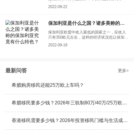
遇，但需要满足一定的条件。据了解，保加利
2022-09-22
亚移民条件是申请保加利亚永居时，主申请人
年龄在18周岁以上，无犯罪记录;申请保加利亚
公民身份时，需要持永居证1年，然后要有当地
保加利亚是什么之国？诸多美称的保加利亚究竟有什么特色？
有效的住所以及30000欧元保额的医疗保险
单。
保加利亚欧盟中收入最低的国家之一，应收入
只有350欧元左右，这样的经济状况也让保加利
亚国内多数人去往其他国家寻找生计，他远比
2022-09-19
不上欧洲其他国家的发达程度，但也并不见得
有多落后，相对于东南亚某些地区它依旧不是
这些地方所能够比拟的。你也可以尝试到欧洲
所有的生活状态，这里有纯正西式的餐厅，而
且有世界上最纯正的果汁，并且长期保持着玫
最新问答
更多
瑰王国的头衔，如此之多的特色，它究竟是什
么样的王国呢？
希腊购房移民还能25万欧上车吗？
希腊移民要多少钱？2026年三轨制80万/40万/25万欧元购房门槛详解
香港移民需要多少钱？2026年投资移民门槛与生活成本真实预算