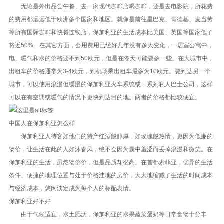
无论是外出品尝午餐、去一家现代咖啡店喝咖啡，还是去电影院，所花费
的费用都远远低于欧洲多个国家和地区。就像是前往星巴克、肯德基、麦当劳
等所有国际咖啡和快餐连锁店，保加利亚的生活成本比美国、英国等国家低了
将近50%。在其它方面，公用费用已经好几年没有多大变化，一居室公寓中，
电、暖气和水的价格还不到50欧元，但是在冬天可能要多一些。在大城市中，
出租车的价格通常为3-4欧元，到机场乘出租车最多为10欧元。要到达另一个
城市，可以使用浪漫但缓慢的保加利亚火车系统或一系列私人巴士公司，这样
可以在有空调或暖气的情况下更快到达目的地。两者的价格都比较便宜。
中国人在保加利亚怎么样
保加利亚人待客如他们的特产红酒般醇厚，如玫瑰般热情，更因为低廉的
物价，让生活在此的人如沐春风，绝不会因为囊中羞涩而丢掉浪漫和微笑。在
保加利亚的生活，虽然物价价，但是品质却很高。在首都索菲亚，优异的生活
条件、便捷的地理位置与处于价格洼地的房价，大大地缩减了生活的时间成本
与经济成本，悠闲淡定成为每个人的标配表情。
保加利亚好不好
由于气候适宜，水土肥沃，保加利亚的水果蔬菜蛋奶等日常食物十分丰