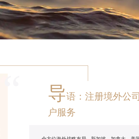
“
导
语：注册境外公司
户服务
全方位海外战略布局---新加坡、加拿大、