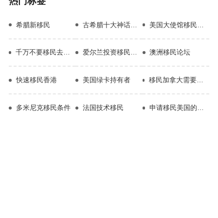
热门标签
希腊新移民
古希腊十大神话故事
美国大使馆移民签证
千万不要移民去马耳他
爱尔兰投资移民优势
澳洲移民论坛
快速移民香港
美国绿卡持有者
移民加拿大需要哪些条件
多米尼克移民条件
法国技术移民
申请移民美国的条件