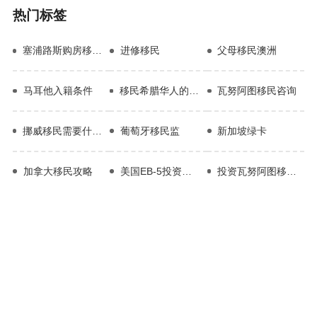
热门标签
塞浦路斯购房移民申请
进修移民
父母移民澳洲
马耳他入籍条件
移民希腊华人的真实生活
瓦努阿图移民咨询
挪威移民需要什么条件
葡萄牙移民监
新加坡绿卡
加拿大移民攻略
美国EB-5投资移民
投资瓦努阿图移民政策