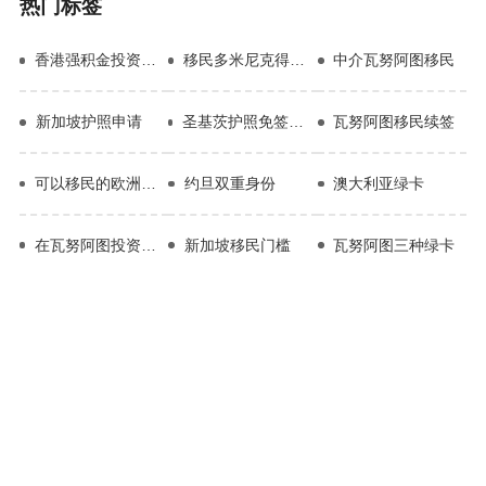
热门标签
香港强积金投资回报
移民多米尼克得花多少钱
中介瓦努阿图移民
新加坡护照申请
圣基茨护照免签国家一览表2023
瓦努阿图移民续签
可以移民的欧洲国家
约旦双重身份
澳大利亚绿卡
在瓦努阿图投资移民
新加坡移民门槛
瓦努阿图三种绿卡