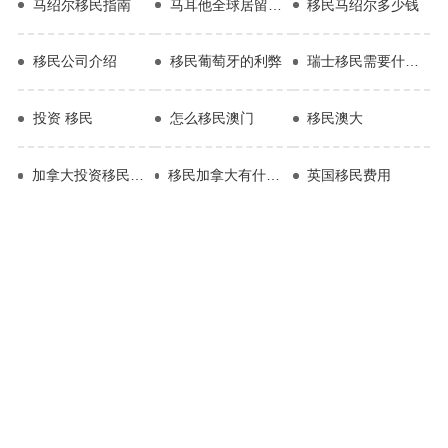
马绍尔移民指南
马耳他全球居留计划
移民马绍尔多少钱
移民公司介绍
移民葡萄牙的利弊
瑞士移民需要什么条件
投资 移民
怎么移民澳门
移民澳大
加拿大投资移民评估
移民加拿大有什么好处和坏处
英国移民费用