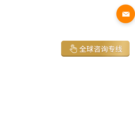
亚太环球移民国家
澳大利亚
加拿大
美国
新西兰
英国
希腊
塞浦路斯
葡萄牙
马来西亚
泰国
圣基茨
马耳他
安提瓜
多米尼克
格林纳达
西班牙