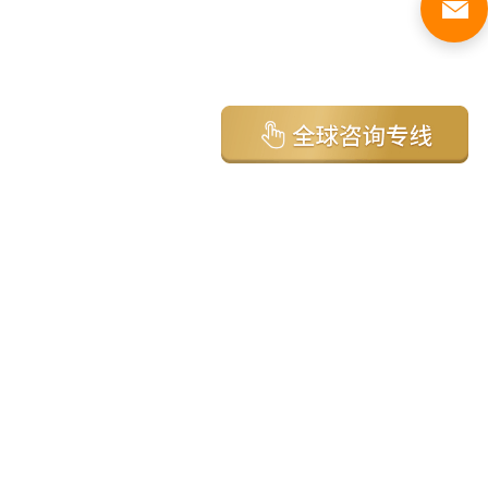
亚太环球移民国家
澳大利亚
加拿大
美国
新西兰
英国
希腊
塞浦路斯
葡萄牙
马来西亚
泰国
圣基茨
马耳他
安提瓜
多米尼克
格林纳达
西班牙
菲律宾
韩国
瓦努阿图
保加利亚