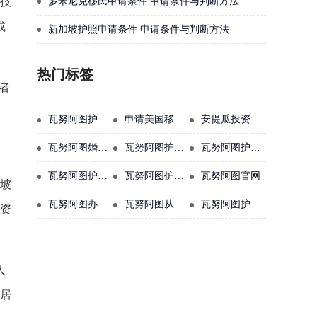
多米尼克移民申请条件 申请条件与判断方法
或技
或
新加坡护照申请条件 申请条件与判断方法
热门标签
请者
。
瓦努阿图护照申请费用
申请美国移民需要什么
安提瓜投资移民条件
瓦努阿图婚姻移民
瓦努阿图护照免签100国
瓦努阿图护照免签美国吗
瓦努阿图护照申请低门槛
瓦努阿图护照如何进入香港
瓦努阿图官网
加坡
瓦努阿图办理需要多少钱人民币
瓦努阿图从中国怎么去
瓦努阿图护照可以在中国用吗
者资
人
法居