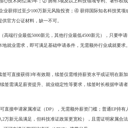
或核心技术岗位满5年；② 拥有3项及以上科技领域专利、著作权
企业获得过至少100万新元风险投资；④ 获得国际知名科技奖项
提供官方公证材料，缺一不可。
槛（高端行业最低5000新元，其他行业最低4500新元），只要申
本地就业需求，即可满足基础申请条件，无需额外行业成就要求
续签可直接获得3年有效期，续签仅需维持薪资水平或证明在新
年，续签需满足薪资提升、就业稳定性等要求，续签时长根据申请
女可直接申请家属准证（DP），无需额外薪资门槛；普通EP持有
月入2万新元虽满足，但科技准证政策更宽松），且需证明家属合