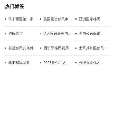
热门标签
马来西亚第二家园计划
美国投资移民申请条件
亚洲国家移民
移民靠谱
华人移民最多的国家排名前十都有那些？
美国公民面试
芬兰移民的条件
西班牙移民费用清单
土耳其护照移民优势
希腊移民陷阱
2026爱尔兰入籍申请
办理香港优才