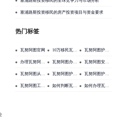
塞浦路斯投资移民的全球竞争力与市场分析
塞浦路斯投资移民的房产投资项目与资金要求
热门标签
瓦努阿图官网
10万移民瓦努阿图
瓦努阿图护照含金量
办理瓦努阿图护照还是中国人吗
瓦努阿图办理需要多少钱人民币
瓦努阿图安全吗
瓦努阿图从中国怎么去
瓦努阿图护照可以在中国用吗
瓦努阿图护照快速申请
。
瓦努阿图工签价格
如何判断瓦努阿图护照真伪
如何办理瓦努阿图护照
企