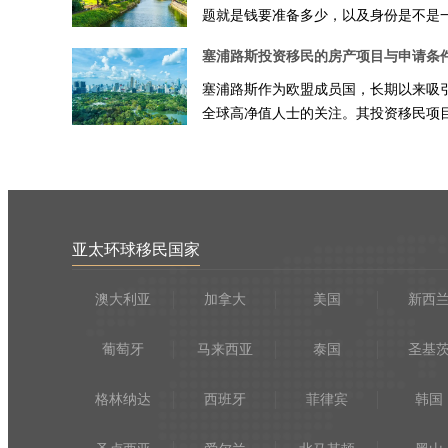
题就是钱要准备多少，以及身份是不是
到位拿到永居。答案可以说得很直白...
塞浦路斯投资移民的房产项目与申请条
塞浦路斯作为欧盟成员国，长期以来吸
全球高净值人士的关注。其投资移民项
尤其是通过房地产投资获得居留权的...
亚太环球移民国家
澳大利亚
加拿大
美国
新西
葡萄牙
马来西亚
泰国
圣基
格林纳达
西班牙
菲律宾
韩国