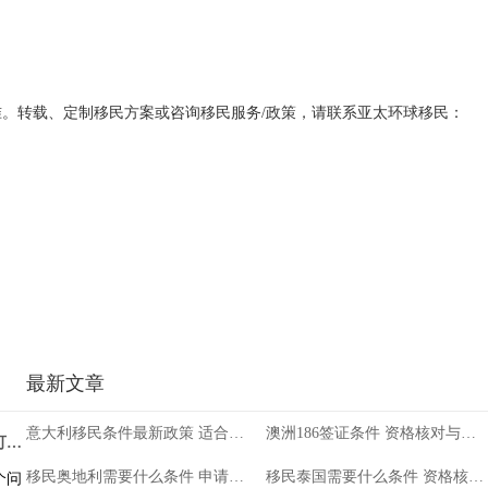
。转载、定制移民方案或咨询移民服务/政策，请联系亚太环球移民：
最新文章
意大利移民条件最新政策 适合人群与审核边界
澳洲186签证条件 资格核对与准备重点
塞浦路斯投资移民的最低金额是多少？可以直接拿永居吗？
塞浦路斯投资移民的房产投资与社会保障分析
移民奥地利需要什么条件 申请条件与判断方法
移民泰国需要什么条件 资格核对与准备重点
个问
塞浦路斯作为欧洲的热门投资移民目的地，