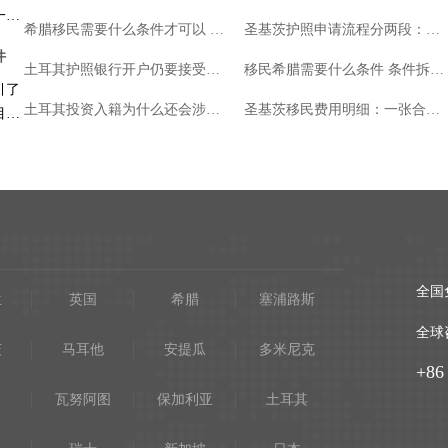
一步
通过其黄金签证项目吸引了大量希望获得居
希腊移民需要什么条件才可以 条件拆解与自查思路
圣基茨护照申请流程分两段：公民身份审批完成后才进入证件程序
留权的全球投资者。
件
塞浦路斯投资移民的资金配置与长期收益
土耳其护照银行开户仍要接受银行审查
移民希腊需要什么条件 条件拆解与自查思路
引了
塞浦路斯投资移民项目为高净值人士提供了
土耳其投资入籍为什么还会涉及短期居留许可
圣基茨移民费用明细：一张合格报价单应有八个栏目
目，
通过投资获得欧盟居留权的机会，尤其是通
过房地产投资。这个项目不仅可以帮...
全国
兰
英国
希腊
塞浦路斯
全球
茨
马耳他
安提瓜
多米尼克
+86
瓦努阿图
保加利亚
土耳其