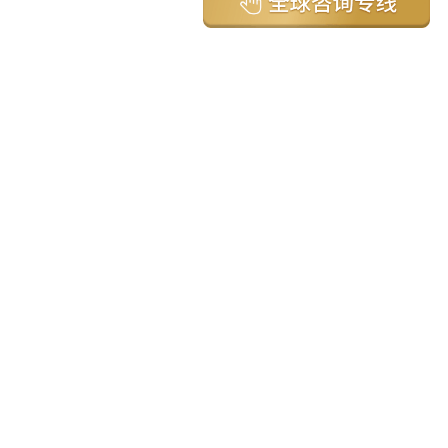
亚太环球移民国家
澳大利亚
加拿大
美国
新西兰
英国
希腊
塞浦路斯
葡萄牙
马来西亚
泰国
圣基茨
马耳他
安提瓜
多米尼克
格林纳达
西班牙
菲律宾
韩国
瓦努阿图
保加利亚
土耳其
圣卢西亚
爱尔兰
北马其顿
黑山
瑞士
新加坡
日本
塞舌尔
克罗地亚